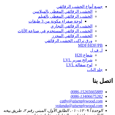
جميع أنواع الخشب الرقائقي
الخشب الرقائقي المغطى بالميلامين
الخشب الرقائقي المغطى بالفيلم
لوحة صفراء مكونة من 3 طبقات
الخشب الرقائقي التجاري
الخشب الرقائقي المستخدم في صناعة الأثاث
الخشب الرقائقي المحزز
ورق تراكب الخشب الرقائقي
MDF/HDF/PB
ل ف ل
شعاع H20
شرائح سرير LVL
لوح سقالة LVL
جلد الباب
اتصل بنا
0086-15265665889
0086-13406675282
cathy@aisenplywood.com
yolanda@aisenplywood.com
الوحدة أ ١٢٠٩-٠١٠، الطابق الأول، المبنى رقم ٢، طريق ييخه