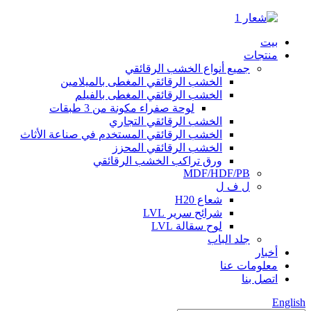
بيت
منتجات
جميع أنواع الخشب الرقائقي
الخشب الرقائقي المغطى بالميلامين
الخشب الرقائقي المغطى بالفيلم
لوحة صفراء مكونة من 3 طبقات
الخشب الرقائقي التجاري
الخشب الرقائقي المستخدم في صناعة الأثاث
الخشب الرقائقي المحزز
ورق تراكب الخشب الرقائقي
MDF/HDF/PB
ل ف ل
شعاع H20
شرائح سرير LVL
لوح سقالة LVL
جلد الباب
أخبار
معلومات عنا
اتصل بنا
English