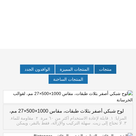
منتجات
المنتجات المميزة
الوافدون الجدد
المنتجات الساخنة
لوح شبكي أصفر بثلاث طبقات، مقاس 1000×500×27 مم،
لقوالب الخرسانة
المزايا: ١. قابلة لإعادة الاستخدام أكثر من ٦٠ مرة. ٢. مقاومة للماء.
٣. لا تحتاج إلى زيت. سهلة التركيب والإزالة، فقط بالنقر، ويمكن
إزالة القوالب. ٤. لا تتمدد، لا تنكمش، عالية القوة. ٥. تتحمل درجات
الحرارة العالية.