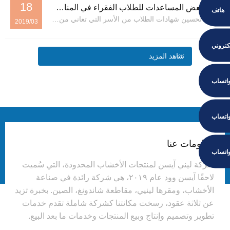
18
حول بعض المساعدات للطلاب الفقراء في المناطق الريفية
هاتف
ينبغي تحسين شهادات الطلاب من الأسر التي تعاني من صعوبات مالية، والعمل على تحديد هوية الطلاب من هذه الأسر، بما يعكس الإنصاف والعدالة، والإفصاح عن المعلومات، واحترام خصوصية الطلاب. لتحقيق معلومات دقيقة...
2019/03
لكتروني
شاهد المزيد
اتساب
اتساب
معلومات عنا
اتساب
شركة ليني آيسن لمنتجات الأخشاب المحدودة، التي سُميت
لاحقًا آيسن وود عام ٢٠١٩، هي شركة رائدة في صناعة
الأخشاب، ومقرها لينيي، مقاطعة شاندونغ، الصين. بخبرة تزيد
عن ثلاثة عقود، رسخت مكانتنا كشركة شاملة تقدم خدمات
تطوير وتصميم وإنتاج وبيع المنتجات وخدمات ما بعد البيع.