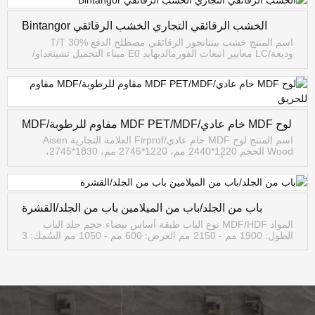
الخشب الرقائقي التجاري الخشب الرقائقي Bintangor
اسم المنتج خشب بينتانجور الرقائقي مصطلح الدفع T/T 30%
وديعة/LC معايير انبعاث الفورمالديهايد E0 ميناء التحميل تشينغداو/
ليانيونقانغ المواصفات
1220*2440/1250*2500/610*2440/1220*1220 ...
لوح MDF خام عادي/MDF PET/MDF مقاوم للرطوبة/MDF
مقاوم للحريق
اسم المنتج لوح MDF خام عادي/Firprof العلامة التجارية Aisen
Wood الحجم 1220*2440 مم، 1220*2745 مم، 1830*2745،
1830*3660 مم، أو مخصص السُمك 2~25 مم الغراء E2، E1، E0،
CARB مادة أساسية popl...
باب من الجلد/باب من الميلامين باب من الجلد/القشرة
المواد MDF/HDF نوع الباب طبقة أساس بيضاء حجم جلد الباب
الطول: 1900 مم - 2150 مم العرض: 600 مم - 1050 مم السُمك: 3
مم - 4 مم العمق: 8 مم - 12 مم النقش: 16.8 مم الكثافة >850 جم
/ سم 3 الرطوبة...