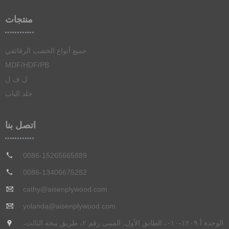
منتجات
جميع أنواع الخشب الرقائقي
الخشب الرقائقي المغطى بالميلامين
MDF/HDF/PB
الخشب الرقائقي المغطى بالفيلم
ل ف ل
لوحة صفراء مكونة من 3 طبقات
شعاع H20
الخشب الرقائقي التجاري
جلد الباب
شرائح سرير LVL
الخشب الرقائقي المستخدم في صناعة الأثاث
لوح سقالة LVL
الخشب الرقائقي المحزز
اتصل بنا
ورق تراكب الخشب الرقائقي
0086-15265665889
0086-13406675282
cathy@aisenplywood.com
yolanda@aisenplywood.com
الوحدة أ ١٢٠٩-٠١٠، الطابق الأول، المبنى رقم ٢، طريق ييخه الثالث،