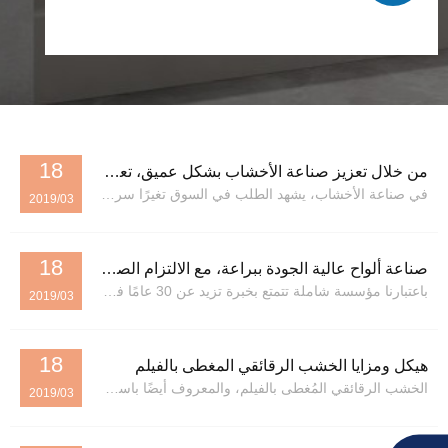
18
من خلال تعزيز صناعة الأخشاب بشكل عميق، تعمل خدمة الارتباط الكامل على إنشاء معيار للجودة
في صناعة الأخشاب، يشهد الطلب في السوق تغيرًا سريعًا، وتزداد المنافسة شراسةً. وتُعدّ كيفية ترسيخ مكانة راسخة في هذا المجال ومواصلة التطور تحديًا كبيرًا تُفكّر فيه كل شركة. ونحن، بخبرة تزيد عن 30 عامًا في هذا المجال، نمتلك خبرة واسعة في هذا المجال.
2019/03
18
صناعة ألواح عالية الجودة ببراعة، مع الالتزام الصارم بأعلى معايير الجودة وحماية البيئة
باعتبارنا مؤسسة شاملة تتمتع بخبرة تزيد عن 30 عامًا في مجال صناعة المنتجات الخشبية، فقد أنشأنا معايير الجودة في مجالات ألواح الألياف متوسطة الكثافة (MDF) وألواح الألياف عالية الكثافة (HDF) من خلال تراكمنا المهني العميق وقدراتنا المبتكرة....
2019/03
18
هيكل ومزايا الخشب الرقائقي المغطى بالفيلم
الخشب الرقائقي المُغطى بالفيلم، والمعروف أيضًا باسم قوالب البناء، هو لوح مصنوع من راتنج الفينولي كمادة لاصقة رئيسية وقشرة خشبية كطبقة أساسية باستخدام تقنية الضغط الساخن. يتميز ب...
2019/03